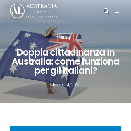
Skip
Menu
to
search
main
Close
content
Menu
Blog
Doppia cittadinanza in
Australia: come funziona
per gli italiani?
Marzo 24, 2023