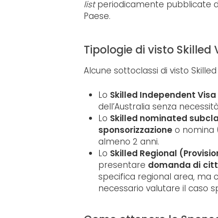
list
periodicamente pubblicate dal
Paese.
Tipologie di visto Skilled 
Alcune sottoclassi di visto Skilled
Lo
Skilled Independent Visa
dell’Australia senza necessit
Lo
Skilled nominated subcla
sponsorizzazione
o nomina (i
almeno 2 anni.
Lo
Skilled Regional (Provisi
presentare
domanda di
cit
specifica regional area, ma c
necessario valutare il caso sp