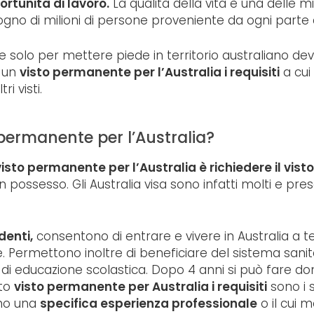
rtunità di lavoro.
La qualità della vita è una delle m
sogno di milioni di persone proveniente da ogni part
solo per mettere piede in territorio australiano devi
e un
visto permanente per l’Australia i requisiti
a cui
ri visti.
permanente per l’Australia?
visto permanente per l’Australia è richiedere il vist
i in possesso. Gli Australia visa sono infatti molti e pr
denti,
consentono di entrare e vivere in Australia a 
Permettono inoltre di beneficiare del sistema sanitar
ma di educazione scolastica. Dopo 4 anni si può fare 
sto
visto permanente per Australia i requisiti
sono i 
ano una
specifica esperienza professionale
o il cui 