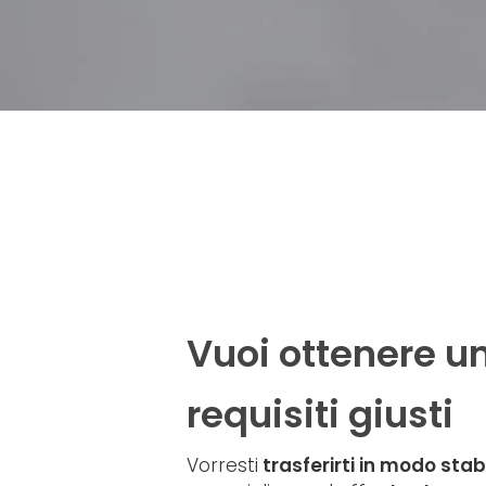
Vuoi ottenere u
requisiti giusti
Hit enter to search or ESC to close
Vorresti
trasferirti in modo stabi