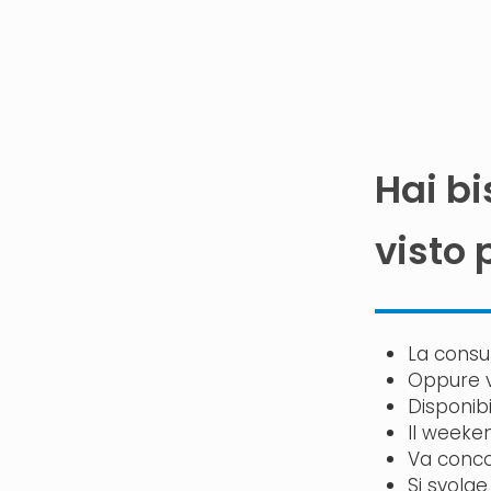
Hai bi
visto 
La consu
Oppure v
Disponibi
Il weeken
Va concor
Si svolge 