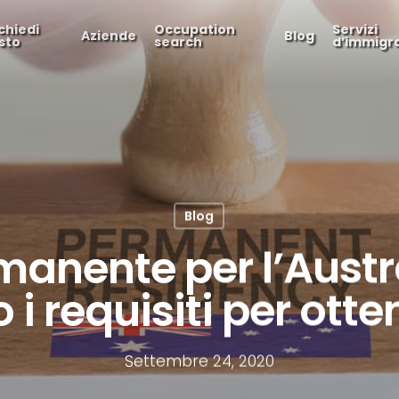
chiedi
Occupation
Servizi
Aziende
Blog
sto
search
d’immigr
Blog
manente per l’Austra
 i requisiti per otte
Settembre 24, 2020