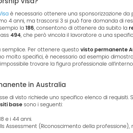
rship Visa?
Visa
è necessario ottenere una sponsorizzazione da pa
ssimo 4 anni, ma trascorsi 3 si può fare domanda di 
esempio la
186
, consentono di ottenere da subito la
r
lass
494
, che però vincola il lavoratore a una specifi
 semplice. Per ottenere questo
visto permanente Aus
o molto specifici, è necessario ad esempio dimostrare
 impossibile trovare la figura professionale all’intern
ermanente in Australia
se di visto richiede uno specifico elenco di requisiti
siti base
sono i seguenti:
8 e i 44 anni.
ills Assessment (Riconoscimento della professione), r