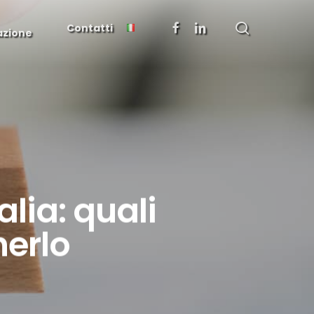
search
facebook
linkedin
Contatti
azione
lia: quali
nerlo