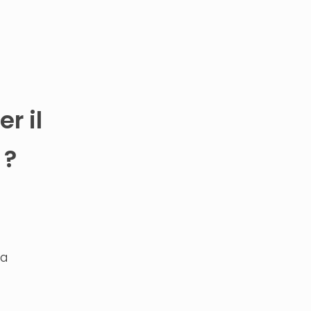
r il
 ?
na