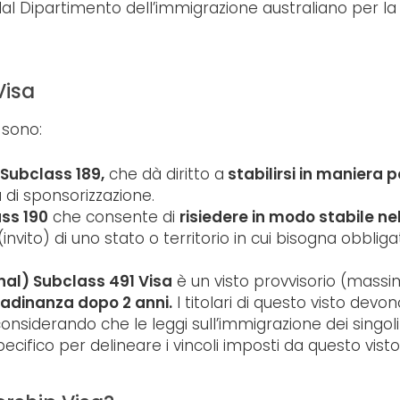
 Dipartimento dell’immigrazione australiano per la 
Visa
 sono:
 Subclass 189,
che dà diritto a
stabilirsi in maniera
à di sponsorizzazione.
ss 190
che consente di
risiedere in modo stabile ne
nvito) di uno stato o territorio in cui bisogna obblig
onal) Subclass 491 Visa
è un visto provvisorio (massi
tadinanza dopo 2 anni.
I titolari di questo visto devo
onsiderando che le leggi sull’immigrazione dei singoli 
ecifico per delineare i vincoli imposti da questo visto