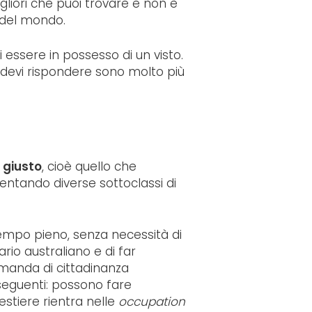
igliori che puoi trovare e non è
e del mondo.
 essere in possesso di un visto.
 devi rispondere sono molto più
o giusto
, cioè quello che
esentando diverse sottoclassi di
tempo pieno, senza necessità di
io australiano e di far
domanda di cittadinanza
seguenti: possono fare
mestiere rientra nelle
occupation