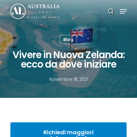
Skip
Menu
to
search
main
Close
content
Menu
Blog
Vivere in Nuova Zelanda:
ecco da dove iniziare
Novembre 18, 2021
Richiedi maggiori