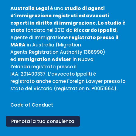
Australia Legal
è uno
studio di agenti
d’immigrazione registrati ed avvocati
esperti in
diritto di immigrazione. Lo studio è
stato
fondato nel 2013 da
Riccardo Ippoliti
,
Agente di Immigrazione
registrato presso il
MARA
in Australia (Migration
Agents Registration Authority 1386990)
ed
Immigration Adviser
in Nuova
Zelanda registrato presso il
IAA: 201400337. L’avvocato Ippoliti è
registrato anche come Foreign Lawyer presso lo
stato del Victoria (registration n. P0051664).
Code of Conduct
Prenota la tua consulenza