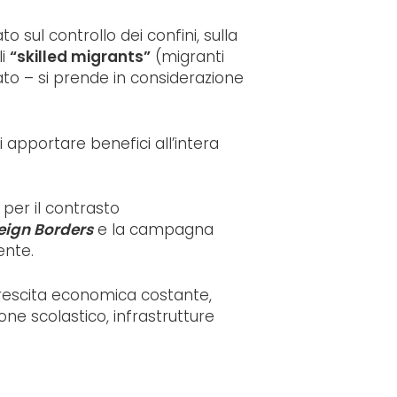
sul controllo dei confini, sulla
li
“skilled migrants”
(migranti
dato – si prende in considerazione
i apportare benefici all’intera
per il contrasto
eign Borders
e la campagna
ente.
e, crescita economica costante,
ione scolastico, infrastrutture