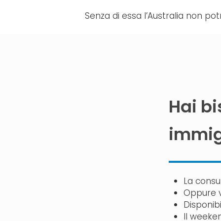
Senza di essa l’Australia non po
Hai b
immigr
La consu
Oppure v
Disponibi
Il weeken