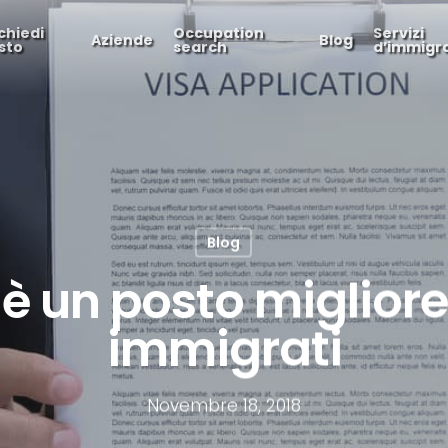
chiedi
Occupation
Servizi
Aziende
Blog
sto
search
d’immigr
Blog
 è un posto migliore
immigrati
Novembre 18, 2018