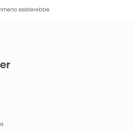
nemmeno esisterebbe.
er
na