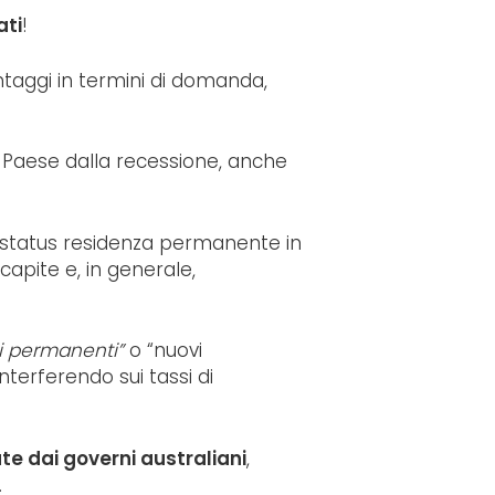
ati
!
vantaggi in termini di domanda,
il Paese dalla recessione, anche
o status residenza permanente in
capite e, in generale,
i permanenti”
o “nuovi
interferendo sui tassi di
ate dai governi australiani
,
.