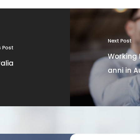
Next Post
s Post
Working H
alia
anni in A