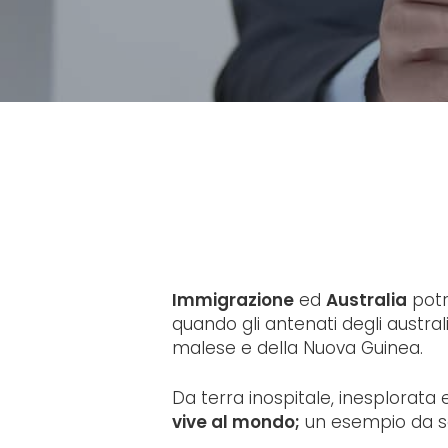
Immigrazione
ed
Australia
potr
quando gli antenati degli austral
malese e della Nuova Guinea.
Da terra inospitale, inesplorata 
Hit enter to search or ESC to close
vive al mondo;
un esempio da se