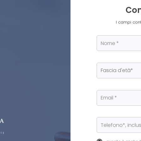
Con
I campi con