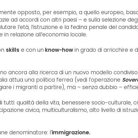
mente opposto, per esempio, a quello europeo, basato 
zie ad accordi con altri paesi – e sulla selezione deg
alutare l’età, l’istruzione e la fedina penale del candi
e in relazione all’economia locale.
con
skills
e con un
know-how
in grado di arricchire e d
no ancora alla ricerca di un nuovo modello condiviso 
ralia attua una politica ferrea (vedi l’operazione
Sover
are i migranti a partire), ma – senza dubbio – effici
i di tutti: qualità della vita, benessere socio-cultural
pazione civica, multiculturalismo, alto livello di istruz
ne denominatore: l’
immigrazione.