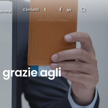
search
facebook
linkedin
Contatti
azione
 grazie agli