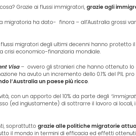
cosa? Grazie ai flussi immigratori,
grazie agli immigr
itica migratoria ha dato- finora – all’Australia grossi 
flussi migratori degli ultimi decenni hanno protetto 
ima crisi economico-finanziaria mondiale.
nt Visa
– ovvero gli stranieri che hanno ottenuto l
 nazione ha avuto un incremento dello 0.1% del PIL pro 
do l’Australia un paese più ricco
.
vità, con un apporto del 10% da parte degli
“immigrat
so (ed ingiustamente) di sottrarre il lavoro ai locali, 
nti, soprattutto
grazie alle politiche migratorie attu
tto il mondo in termini di efficacia ed effetti ottenuti