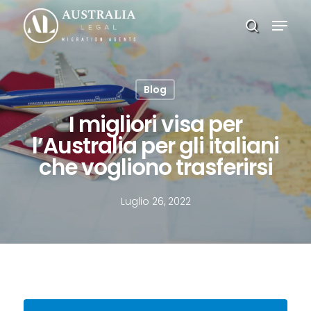
Skip
Menu
to
search
main
Close
content
Menu
Blog
I migliori visa per
l’Australia per gli italiani
che vogliono trasferirsi
Luglio 26, 2022