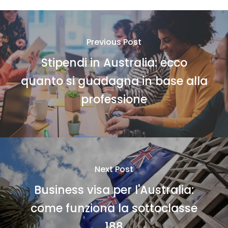
Previous Post
Stipendi in Australia: ecco
quanto si guadagna in base alla
professione
Next Post
Business visa per l'Australia:
come funziona la sottoclasse
188