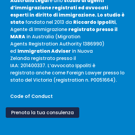
Australia Legal
è uno
studio di agenti
d’immigrazione registrati ed avvocati
esperti in
diritto di immigrazione. Lo studio è
stato
fondato nel 2013 da
Riccardo Ippoliti
,
Agente di Immigrazione
registrato presso il
MARA
in Australia (Migration
Agents Registration Authority 1386990)
ed
Immigration Adviser
in Nuova
Zelanda registrato presso il
IAA: 201400337. L’avvocato Ippoliti è
registrato anche come Foreign Lawyer presso lo
stato del Victoria (registration n. P0051664).
Code of Conduct
Prenota la tua consulenza