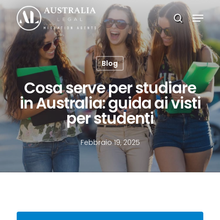
Skip
Menu
to
search
main
Close
content
Menu
Blog
Cosa serve per studiare
in Australia: guida ai visti
per studenti
Febbraio 19, 2025